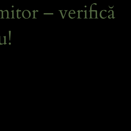
itor – verifică
u!